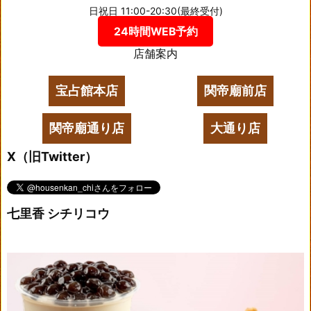
日祝日 11:00-20:30(最終受付)
24時間WEB予約
店舗案内
宝占館本店
関帝廟前店
関帝廟通り店
大通り店
X（旧Twitter）
七里香 シチリコウ