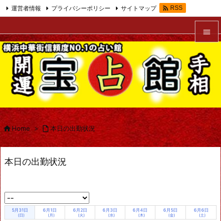

運営者情報
プライバシーポリシー
サイトマップ
RSS
Feedly


メニュ

サイド

前へ


Home
>

本日の出勤状況
次へ

本日の出勤状況
検索
5月31日
6月1日
6月2日
6月3日
6月4日
6月5日
6月6日
(日)
(月)
(火)
(水)
(木)
(金)
(土)