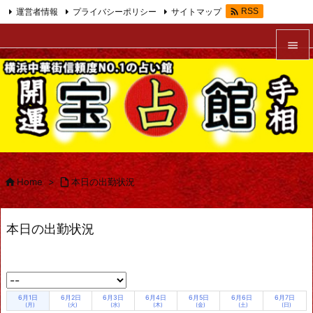

運営者情報
プライバシーポリシー
サイトマップ
RSS
Feedly


メニュ

サイド

前へ


Home
>

本日の出勤状況
次へ

本日の出勤状況
検索
6月1日
6月2日
6月3日
6月4日
6月5日
6月6日
6月7日
(月)
(火)
(水)
(木)
(金)
(土)
(日)