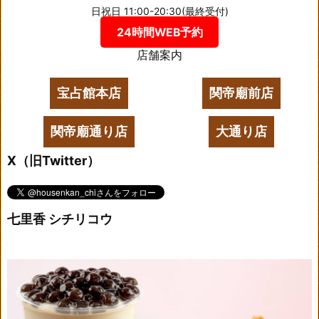
日祝日 11:00-20:30(最終受付)
24時間WEB予約
店舗案内
宝占館本店
関帝廟前店
関帝廟通り店
大通り店
X（旧Twitter）
七里香 シチリコウ