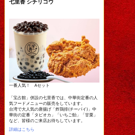
七里香 シチリコウ
一番人気！ Aセット
「宝占館」併設の七里香では、中華街定番の人
気フードメニューの販売をしています。
台湾で大人気の唐揚げ「炸鶏排(チーパイ)」中
華街の定番「タピオカ」「いちご飴」「甘栗」
など、皆様のご来店お待ちしています。
詳細はこちら