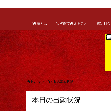
宝占館とは
宝占館で占えること
鑑定料金

Home
>

本日の出勤状況
本日の出勤状況