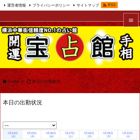

運営者情報
プライバシーポリシー
サイトマップ
RSS
Feedly


メニュ

サイド

前へ


Home
>

本日の出勤状況
次へ

本日の出勤状況
検索
1月24日
1月25日
1月26日
1月27日
1月28日
1月29日
1月30日
(水)
(木)
(金)
(土)
(日)
(月)
(火)