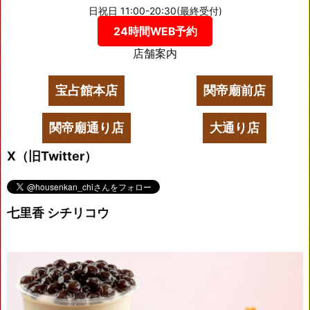
日祝日 11:00-20:30(最終受付)
24時間WEB予約
店舗案内
宝占館本店
関帝廟前店
関帝廟通り店
大通り店
X（旧Twitter）
七里香 シチリコウ