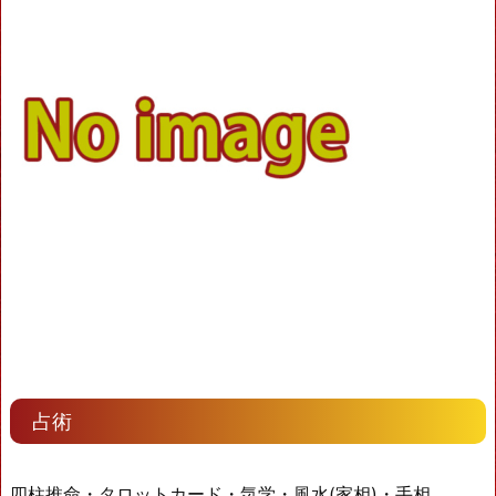
占術
四柱推命・タロットカード・気学・風水(家相)・手相