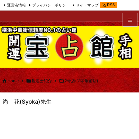

運営者情報
プライバシーポリシー
サイトマップ
RSS
Feedly


メニュ

サイド

前へ


Home
>

鑑定士紹介
>

2号店(関帝廟前店)
次へ

尚 花(Syoka)先生
検索