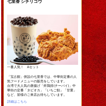
七里香 シチリコウ
一番人気！ Aセット
「宝占館」併設の七里香では、中華街定番の人
気フードメニューの販売をしています。
台湾で大人気の唐揚げ「炸鶏排(チーパイ)」中
華街の定番「タピオカ」「いちご飴」「甘栗」
など、皆様のご来店お待ちしています。
詳細はこちら