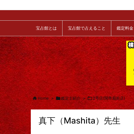
宝占館とは
宝占館で占えること
鑑定料金

Home
>

鑑定士紹介
>

2号店(関帝廟前店)
真下（Mashita）先生