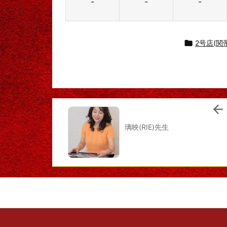
-
-
-

2号店(関

璃映(RIE)先生