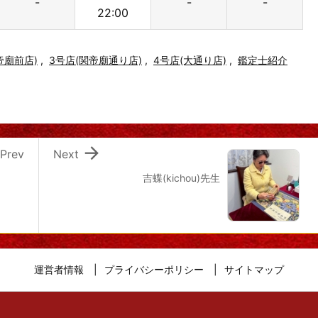
-
-
-
22:00
帝廟前店)
,
3号店(関帝廟通り店)
,
4号店(大通り店)
,
鑑定士紹介

Prev
Next
吉蝶(kichou)先生
運営者情報
プライバシーポリシー
サイトマップ