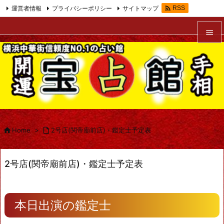

運営者情報
プライバシーポリシー
サイトマップ
RSS
Feedly


メニュ

サイド

前へ


Home
>

2号店(関帝廟前店)・鑑定士予定表
次へ

2号店(関帝廟前店)・鑑定士予定表
検索
本日出演の鑑定士