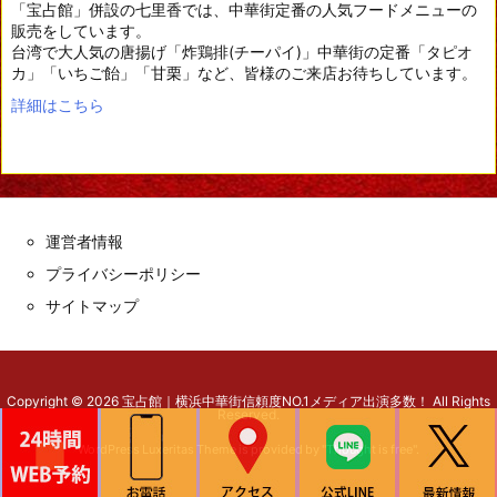
「宝占館」併設の七里香では、中華街定番の人気フードメニューの
販売をしています。
台湾で大人気の唐揚げ「炸鶏排(チーパイ)」中華街の定番「タピオ
カ」「いちご飴」「甘栗」など、皆様のご来店お待ちしています。
詳細はこちら
運営者情報
プライバシーポリシー
サイトマップ
Copyright ©
2026
宝占館｜横浜中華街信頼度NO.1メディア出演多数！
All Rights
Reserved.
WordPress Luxeritas Theme is provided by "
Thought is free
".